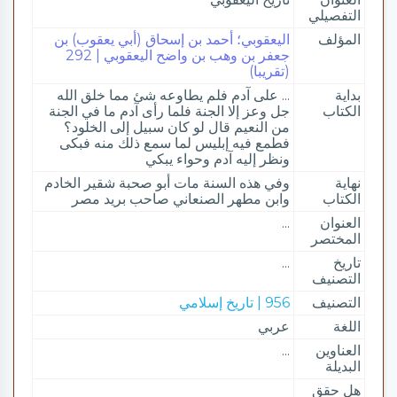
التفصيلي
المؤلف
اليعقوبي؛ أحمد بن إسحاق (أبي يعقوب) بن
جعفر بن وهب بن واضح اليعقوبي | 292
(تقريبا)
بداية
... على آدم فلم يطاوعه شئ مما خلق الله
الكتاب
جل وعز إلا الجنة فلما رأى آدم ما في الجنة
من النعيم قال لو كان سبيل إلى الخلود؟
فطمع فيه إبليس لما سمع ذلك منه فبكى
ونظر إليه آدم وحواء يبكي
نهاية
وفي هذه السنة مات أبو صحبة شقير الخادم
الكتاب
وابن مطهر الصنعاني صاحب بريد مصر
العنوان
...
المختصر
تاريخ
...
التصنيف
التصنيف
956 | تاريخ إسلامي
اللغة
عربي
العناوين
...
البديلة
هل حقق