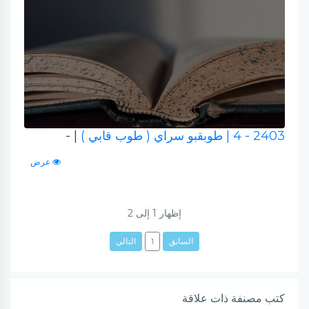
2403 - 4
| طوبقبو سراي ( طوب قابي )
| -
عرض
إظهار
1
إلى
2
السابق
1
التالي
كتب مصنفة ذات علاقة