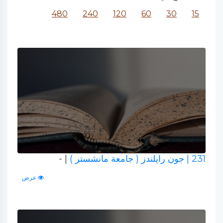
480
240
120
60
30
15
231
| جون رايلندز ( جامعة مانشستر )
| -
عرض