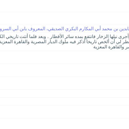
دين بن محمد أبي المكارم البكري الصديقي، المعروف بابن أبي السرور | 7
أجرى نيلها الزخار فانتفع بمده سائر الأقطار .. وبعد فلما أتتت تاريخي ا
خطر لي أن ألخص تاريخا أذكر فيه ملوك الديار المصرية والقاهرة المع
ر والقاهرة المعزية