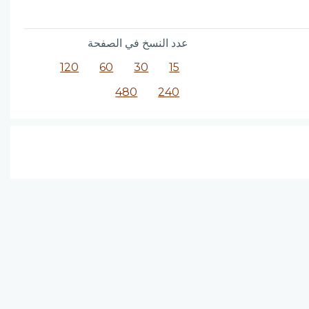
عدد النسخ في الصفحة
120
60
30
15
480
240