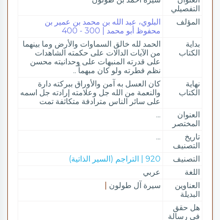
التفصيلي
المؤلف
البلوي، عبد الله بن محمد بن عمير بن
محفوظ أبو محمد | 300 - 400
بداية
الحمد لله خالق السماوات والأرض وما بينهما
الكتاب
من الآيات الدالات على حكمته الشاهدات
على قدرته المنبهات على وحدانيته محسن
نظم فطرته ولو كان مبهماً ..
نهاية
كان العسل به آمن والأوراق ببركته دارة
الكتاب
والنعمة من الله جل وعلامته إرادته جل اسمه
على سائر الناس مترادفة متكاثفة تمت
العنوان
...
المختصر
تاريخ
...
التصنيف
التصنيف
920 | التراجم (السير الذاتية)
اللغة
عربي
العناوين
سيرة آل طولون
|
البديلة
هل حقق
في رسالة