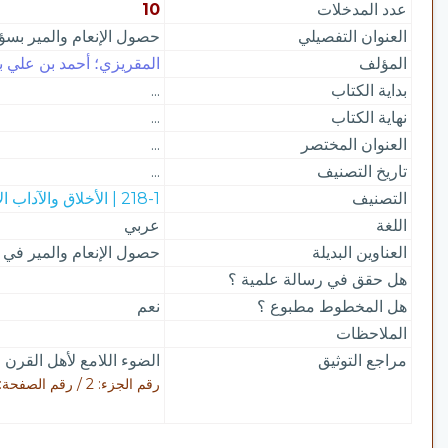
عدد المدخلات
10
العنوان التفصيلي
حصول الإنعام والمير بسؤا
المؤلف
المقريزي؛ أحمد بن علي بن 
بداية الكتاب
...
نهاية الكتاب
...
العنوان المختصر
...
تاريخ التصنيف
...
التصنيف
218-1 | الأخلاق والآداب الإسلامية
اللغة
عربي
العناوين البديلة
حصول الإنعام والمير في 
هل حقق في رسالة علمية ؟
هل المخطوط مطبوع ؟
نعم
الملاحظات
مراجع التوثيق
الضوء اللامع لأهل القرن 
رقم الجزء: 2 / رقم الصفحة: 23