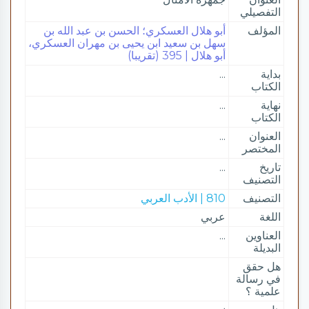
التفصيلي
المؤلف
أبو هلال العسكري؛ الحسن بن عبد الله بن
سهل بن سعيد ابن يحيى بن مهران العسكري،
أبو هلال | 395 (تقريبا)
بداية
...
الكتاب
نهاية
...
الكتاب
العنوان
...
المختصر
تاريخ
...
التصنيف
التصنيف
810 | الأدب العربي
اللغة
عربي
العناوين
...
البديلة
هل حقق
في رسالة
علمية ؟