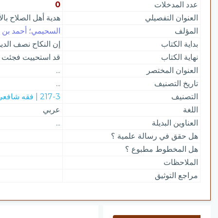
عدد المدخلات
0
العنوان التفصيلي
هدية أهل الصلاح بال
المؤلف
السحيمي؛ أحمد بن م
بداية الكتاب
إن النكاح نصف الدي
نهاية الكتاب
قد استحييت فجئت ا
العنوان المختصر
...
تاريخ التصنيف
...
التصنيف
217-3 | فقه شافعي
اللغة
عربي
العناوين البديلة
...
هل حقق في رسالة علمية ؟
هل المخطوط مطبوع ؟
الملاحظات
مراجع التوثيق