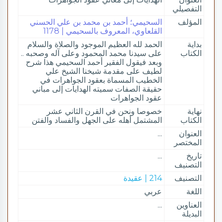
التفصيلي
المؤلف
السحيمي؛ أحمد بن محمد بن علي الحسني
القلعاوي، المعروف بالسحيمي | 1178
بداية
الحمد لله العظيم الموجود والصلاة والسلام
الكتاب
على سيدنا محمد المحمود وعلى آله وصحبه ..
وبعد فيقول الفقير أحمد السحيمي هذا شرح
لطيف على مقدمة شيخنا الشيخ علي
الخطيب المسماة بعقود الجواهرات في
حقيقة الصفات سميته الهدايات إلى مباني
عقود الجواهرات
نهاية
خصوصا ونحن في القرن الثاني عشر
الكتاب
المشتمل أهله على الجهل والفساد والفتن
العنوان
...
المختصر
تاريخ
...
التصنيف
التصنيف
214 | عقيدة
اللغة
عربي
العناوين
...
البديلة