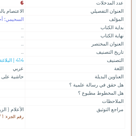
عدد المدخلات
6
العنوان التفصيلي
الاعتصام بال
المؤلف
السحيمي؛ أحم
بداية الكتاب
...
نهاية الكتاب
...
العنوان المختصر
...
تاريخ التصنيف
...
التصنيف
414 | البلاغة
اللغة
عربي
العناوين البديلة
حاشية على ش
هل حقق في رسالة علمية ؟
هل المخطوط مطبوع ؟
الملاحظات
مراجع التوثيق
الأعلام ( الز
رقم الجزء: 1 / رقم الصفحة: 243