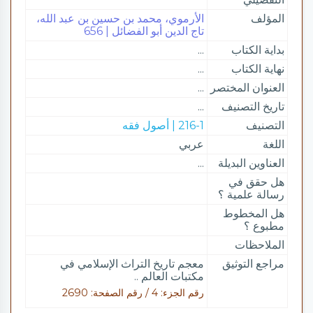
المؤلف
الأرموي، محمد بن حسين بن عبد الله،
تاج الدين أبو الفضائل | 656
بداية الكتاب
...
نهاية الكتاب
...
العنوان المختصر
...
تاريخ التصنيف
...
التصنيف
216-1 | أصول فقه
اللغة
عربي
العناوين البديلة
...
هل حقق في
رسالة علمية ؟
هل المخطوط
مطبوع ؟
الملاحظات
مراجع التوثيق
معجم تاريخ التراث الإسلامي في
مكتبات العالم ..
رقم الجزء: 4 / رقم الصفحة: 2690