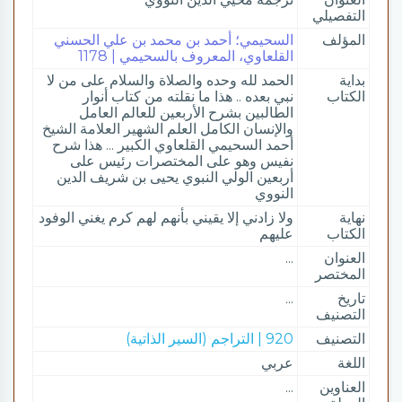
التفصيلي
المؤلف
السحيمي؛ أحمد بن محمد بن علي الحسني
القلعاوي، المعروف بالسحيمي | 1178
بداية
الحمد لله وحده والصلاة والسلام على من لا
الكتاب
نبي بعده .. هذا ما نقلته من كتاب أنوار
الطالبين بشرح الأربعين للعالم العامل
والإنسان الكامل العلم الشهير العلامة الشيخ
أحمد السحيمي القلعاوي الكبير ... هذا شرح
نفيس وهو على المختصرات رئيس على
أربعين الولي النبوي يحيى بن شريف الدين
النووي
نهاية
ولا زادني إلا يقيني بأنهم لهم كرم يغني الوفود
الكتاب
عليهم
العنوان
...
المختصر
تاريخ
...
التصنيف
التصنيف
920 | التراجم (السير الذاتية)
اللغة
عربي
العناوين
...