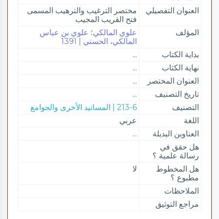
العنوان التفصيلي
مختصر الترغيب والترهيب المسمى
فتح القريب المجيب
المؤلف
علوي المالكي؛ علوي بن عباس
المالكي، الحسني | 1391
بداية الكتاب
...
نهاية الكتاب
...
العنوان المختصر
...
تاريخ التصنيف
...
التصنيف
213-6 | المسانيد الأخرى والجوامع
اللغة
عربي
العناوين البديلة
...
هل حقق في
رسالة علمية ؟
هل المخطوط
لا
مطبوع ؟
الملاحظات
مراجع التوثيق