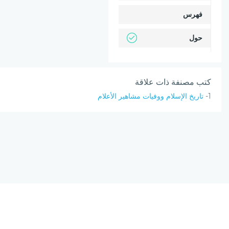
فهرس
حول
كتب مصنفة ذات علاقة
1-
تاريخ الإسلام ووفيات مشاهير الأعلام
نسخة الإصدار المرشحة، المحدودة v0.9
يحتوي مشروع (الرق المنشور) على مجموعة من البرامج المتكاملة ؛ تعمل على
(الانترنت) ؛ لتجمع بين أصول علم الفهرسة وبين تقنيات الحاسب الآلي الحديثة.