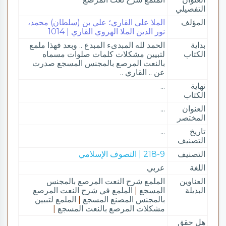
التفصيلي
المؤلف
الملا علي القاري؛ علي بن (سلطان) محمد،
نور الدين الملا الهروي القاري | 1014
بداية
الحمد لله المبدىء المبدع .. وبعد فهذا ملمع
الكتاب
لتبيين مشكلات كلمات صلوات مسماه
بالنعت المرصع بالمجنس المسجع صدرت
عن .. القاري ..
نهاية
...
الكتاب
العنوان
...
المختصر
تاريخ
...
التصنيف
التصنيف
218-9 | التصوف الإسلامي
اللغة
عربي
العناوين
الملمع شرح النعت المرصع بالمجنس
البديلة
المسجع
|
الملمع في شرح النعت المرصع
بالمجنس المصنع المسجع
|
الملمع لتبيين
مشكلات المرصع بالنعت المسجع
|
هل حقق