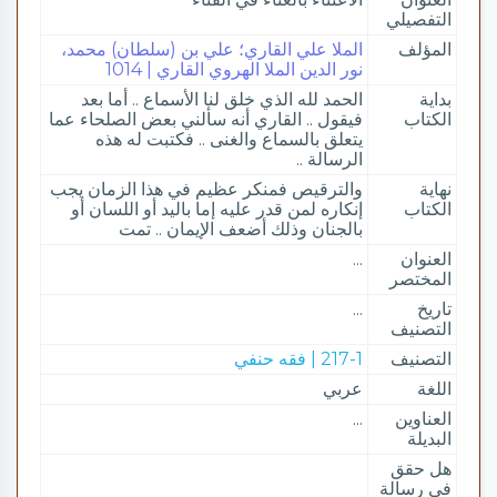
التفصيلي
المؤلف
الملا علي القاري؛ علي بن (سلطان) محمد،
نور الدين الملا الهروي القاري | 1014
بداية
الحمد لله الذي خلق لنا الأسماع .. أما بعد
الكتاب
فيقول .. القاري أنه سألني بعض الصلحاء عما
يتعلق بالسماع والغنى .. فكتبت له هذه
الرسالة ..
نهاية
والترقيص فمنكر عظيم في هذا الزمان يجب
الكتاب
إنكاره لمن قدر عليه إما باليد أو اللسان أو
بالجنان وذلك أضعف الإيمان .. تمت
العنوان
...
المختصر
تاريخ
...
التصنيف
التصنيف
217-1 | فقه حنفي
اللغة
عربي
العناوين
...
البديلة
هل حقق
في رسالة