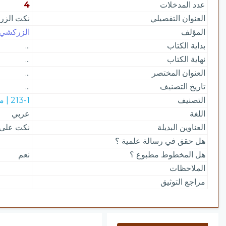
عدد المدخلات
4
العنوان التفصيلي
نكت الزر
المؤلف
الزركشي؛ م
بداية الكتاب
...
نهاية الكتاب
...
العنوان المختصر
...
تاريخ التصنيف
...
التصنيف
213-1 | مصطلح الحديث
اللغة
عربي
العناوين البديلة
نكت على ع
هل حقق في رسالة علمية ؟
هل المخطوط مطبوع ؟
نعم
الملاحظات
مراجع التوثيق