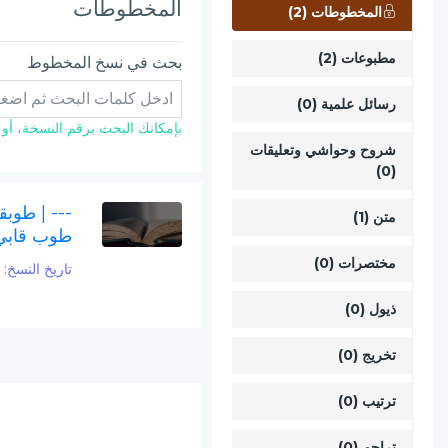
المخطوطات
المخطوطات (2)
مطبوعات (2)
بحث في نسخ المخطوط
رسائل علمية (0)
بإمكانك البحث برقم النسخة، أو ال
شروح وحواشي وتعليقات
(0)
---
| طوبق
متن (1)
طوب قابي
مختصرات (0)
تاريخ النسخ:
850
ذيول (0)
تخريج (0)
ترتيب (0)
تراجم (0)