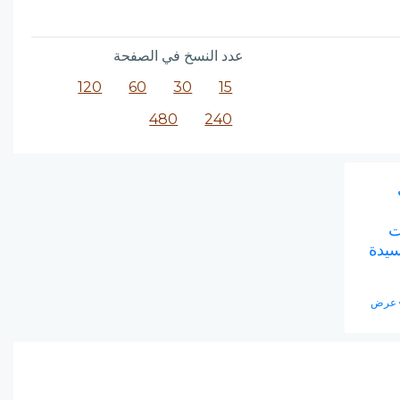
عدد النسخ في الصفحة
120
60
30
15
480
240
ت
سيدة
عرض