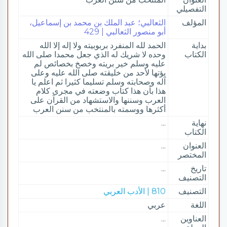
التفصيلي
المؤلف
الثعالبي؛ عبد الملك بن محمد بن إسماعيل،
أبو منصور الثعالبي | 429
بداية
الحمد لله المنفرد بربوبيته ولا إله إلا الله
الكتاب
وحده لا شريك له الذي جعل محمدا صلى الله
عليه وسلم خير بريته وخصخ بخصائص لم
يؤتها لأحد من خليقته صلى الله عليه وعلى
آله وصحابته وسلم تسليما كثيرا ثم اعلم يا
هذا بأن هذا كتاب وضعته في مجرى كلام
العرب وسننها والاستشهاد من القرآن على
أكثرها ووسمته بالمنتخب من سنن العرب
نهاية
...
الكتاب
العنوان
...
المختصر
تاريخ
...
التصنيف
التصنيف
810 | الأدب العربي
اللغة
عربي
العناوين
...