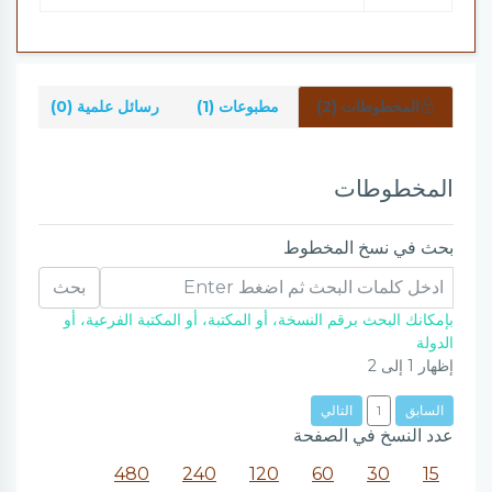
المخطوطات (2)
مطبوعات (1)
رسائل علمية (0)
شر
المخطوطات
بحث في نسخ المخطوط
بحث
بإمكانك البحث برقم النسخة، أو المكتبة، أو المكتبة الفرعية، أو
الدولة
إظهار
1
إلى
2
السابق
1
التالي
عدد النسخ في الصفحة
480
240
120
60
30
15