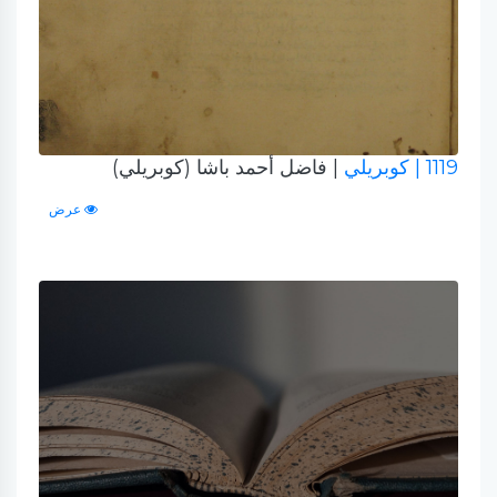
1119
| كوبريلي
| فاضل أحمد باشا (كوبريلي)
عرض