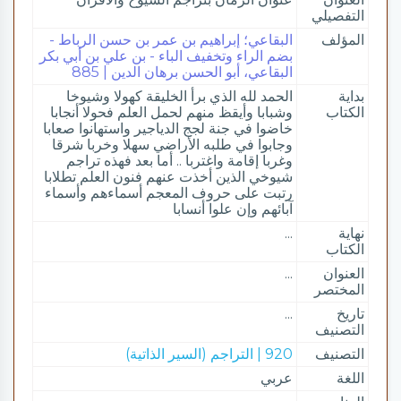
التفصيلي
المؤلف
البقاعي؛ إبراهيم بن عمر بن حسن الرباط -
بضم الراء وتخفيف الباء - بن علي بن أبي بكر
البقاعي، أبو الحسن برهان الدين | 885
بداية
الحمد لله الذي برأ الخليقة كهولا وشيوخا
الكتاب
وشبابا وأيقظ منهم لحمل العلم فحولا أنجابا
خاضوا في جنة لجج الدياجير واستهانوا صعابا
وجابوا في طلبه الأراضي سهلا وخربا شرقا
وغربا إقامة واغتربا .. أما بعد فهذه تراجم
شيوخي الذين أخذت عنهم فنون العلم تطلابا
رتبت على حروف المعجم أسماءهم وأسماء
آبائهم وإن علوا أنسابا
نهاية
...
الكتاب
العنوان
...
المختصر
تاريخ
...
التصنيف
التصنيف
920 | التراجم (السير الذاتية)
اللغة
عربي