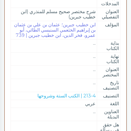
المدخلات
العنوان
شرح مختصر صحيح مسلم للمنذري (ابن
التفصيلي
خطيب جبرين)
المؤلف
ابن خطيب جبرين؛ عثمان بن علي بن عثمان
بن إبراهيم الخثعمي السنبسي الطائي، أبو
عمرو، فخر الدين، ابن خطيب جبرين | 739
بداية
...
الكتاب
نهاية
...
الكتاب
العنوان
...
المختصر
تاريخ
...
التصنيف
التصنيف
213-4 | الكتب الستة وشروحها
اللغة
عربي
العناوين
...
البديلة
هل حقق
في رسالة