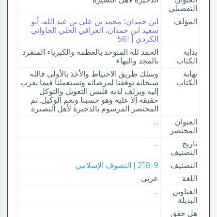
التفصيلي
المؤلف
ابن حمدان؛ محمد بن علي بن عبد الله، أبو
سعيد ابن حمدان، العراقي الحلي الجاواني
الكردي | 561
بداية
الحمد لله المتوحد بالعظمة والكبرياء المتفرد
الكتاب
بالمجد والبهاء
نهاية
وسلك طريق الاحتياط والأخذ بالأولى فالله
الكتاب
سبحانه توفقنا لمرضاته وتستعملنا فيما يقرب
إليه ويزلف لديه فليس التعويل والتوكل
حقيقة إلا عليه وهو حسبنا ونعم الوكيل. تم
المختصر المرسوم بالذخيرة لأهل البصيرة
العنوان
...
المختصر
تاريخ
...
التصنيف
التصنيف
218-9 | التصوف الإسلامي
اللغة
عربي
العناوين
...
البديلة
هل حقق