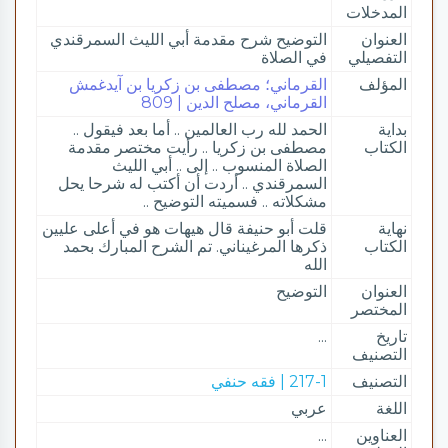
المدخلات
العنوان
التوضيح شرح مقدمة أبي الليث السمرقندي
التفصيلي
في الصلاة
المؤلف
القرماني؛ مصطفى بن زكريا بن آيدغمش
القرماني، مصلح الدين | 809
بداية
الحمد لله رب العالمين .. أما بعد فيقول ..
الكتاب
مصطفى بن زكريا .. رأيت مختصر مقدمة
الصلاة المنسوب .. إلى .. أبي الليث
السمرقندي .. أردت أن أكتب له شرحا يحل
مشكلاته .. فسميته التوضيح ..
نهاية
قلت أبو حنيفة قال هيهات هو في أعلى عليين
الكتاب
ذكرها المرغيناني. تم الشرح المبارك بحمد
الله
العنوان
التوضيح
المختصر
تاريخ
...
التصنيف
التصنيف
217-1 | فقه حنفي
اللغة
عربي
العناوين
...