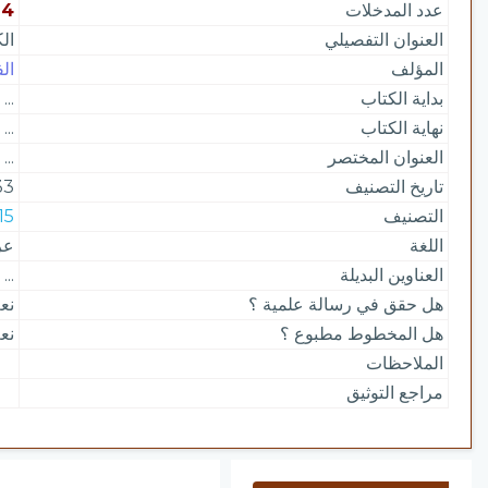
عدد المدخلات
4
العنوان التفصيلي
ال
المؤلف
الف
بداية الكتاب
...
نهاية الكتاب
...
العنوان المختصر
...
تاريخ التصنيف
33
التصنيف
215 | الفرق وال
اللغة
عر
العناوين البديلة
...
هل حقق في رسالة علمية ؟
نع
هل المخطوط مطبوع ؟
نع
الملاحظات
مراجع التوثيق