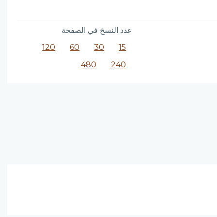
عدد النسخ في الصفحة
120
60
30
15
480
240