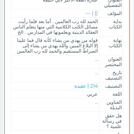
التفصيلي
المؤلف
() | ---
بداية
الحمد لله رب العالمين .. أما بعد فلما رأيت
الكتاب
مسائل الكتب الكلامية التي منها يتعلم الناس
العقائد الدينية ويعلمونها في المدارس .. الخ
نهاية
قوله من يهدي من يشاء كأنه قال فما علينا
الكتاب
إلا البلاغ المبين والله يهدي من يشاء إلى
الصراط المستقيم والحمد لله رب العالمين
العنوان
...
المختصر
تاريخ
...
التصنيف
التصنيف
214 | عقيدة
اللغة
عربي
العناوين
...
البديلة
هل حقق
في رسالة
علمية ؟