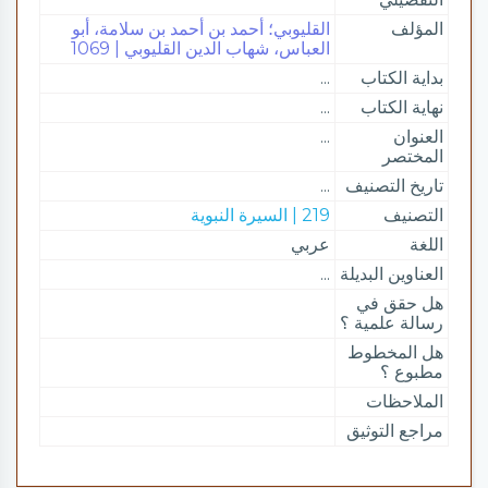
المؤلف
القليوبي؛ أحمد بن أحمد بن سلامة، أبو
العباس، شهاب الدين القليوبي | 1069
بداية الكتاب
...
نهاية الكتاب
...
العنوان
...
المختصر
تاريخ التصنيف
...
التصنيف
219 | السيرة النبوية
اللغة
عربي
العناوين البديلة
...
هل حقق في
رسالة علمية ؟
هل المخطوط
مطبوع ؟
الملاحظات
مراجع التوثيق