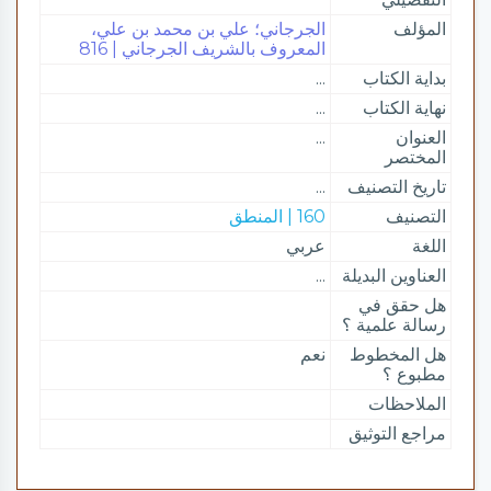
المؤلف
الجرجاني؛ علي بن محمد بن علي،
المعروف بالشريف الجرجاني | 816
بداية الكتاب
...
نهاية الكتاب
...
العنوان
...
المختصر
تاريخ التصنيف
...
التصنيف
160 | المنطق
اللغة
عربي
العناوين البديلة
...
هل حقق في
رسالة علمية ؟
هل المخطوط
نعم
مطبوع ؟
الملاحظات
مراجع التوثيق