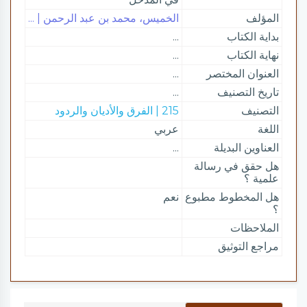
المؤلف
الخميس، محمد بن عبد الرحمن | ...
بداية الكتاب
...
نهاية الكتاب
...
العنوان المختصر
...
تاريخ التصنيف
...
التصنيف
215 | الفرق والأديان والردود
اللغة
عربي
العناوين البديلة
...
هل حقق في رسالة
علمية ؟
هل المخطوط مطبوع
نعم
؟
الملاحظات
مراجع التوثيق