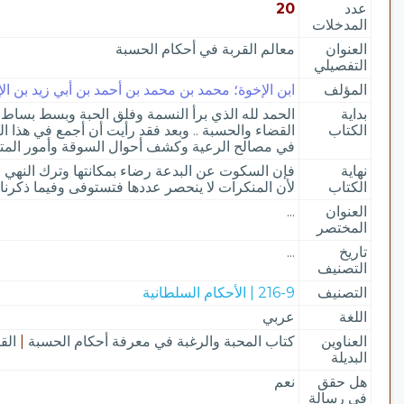
عدد
20
المدخلات
العنوان
معالم القربة في أحكام الحسبة
التفصيلي
المؤلف
ابن الإخوة؛ محمد بن محمد بن أحمد بن أبي زيد بن الإخ
بداية
الحمد لله الذي برأ النسمة وفلق الحبة وبسط بساط 
الكتاب
القضاء والحسبة .. وبعد فقد رأيت أن أجمع في هذا ال
في مصالح الرعية وكشف أحوال السوقة وأمور المت
نهاية
فإن السكوت عن البدعة رضاء بمكانتها وترك النهي ع
الكتاب
لأن المنكرات لا ينحصر عددها فتستوفى وفيما ذكرناه
العنوان
...
المختصر
تاريخ
...
التصنيف
التصنيف
216-9 | الأحكام السلطانية
اللغة
عربي
العناوين
كتاب المحبة والرغبة في معرفة أحكام الحسبة
|
الق
البديلة
هل حقق
نعم
في رسالة