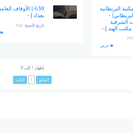
مكتبة البريطانية
638
| الأوقاف العامة
بريطاني) -
بغداد
| -
 الشرقية
تاريخ النسخ:
742
كتب الهند
| -
عرض
إظهار
1
إلى
9
السابق
1
التالي