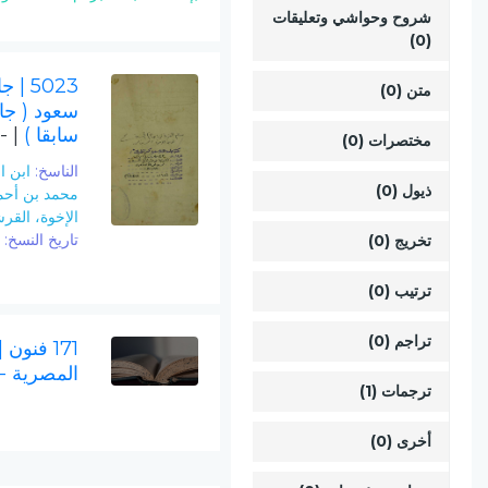
شروح وحواشي وتعليقات
(0)
5023
| ج
متن (0)
سعود ( جا
سابقا )
| -
مختصرات (0)
الناسخ:
ابن ا
ذيول (0)
محمد بن أحمد
الإخوة، القر
تاريخ النسخ:
712
تخريج (0)
ترتيب (0)
تراجم (0)
171 فنون
|
المصرية -
ترجمات (1)
أخرى (0)