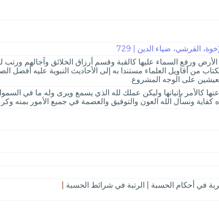
وة، القرشي، ضياء الدين | 729
الأرض ورفع السماء عليها كالقبة وقسم أرزاق الخلائق وآجالهم ورتب 
كتاب من أقاويل العلماء مستندا به إلى الأحاديث النبوية عليه أفضل ال
عيشين على الوجه المشروع
نها كالأمر بإتيانها وليكن عملك لله الذي يسمع ويرى وله ما في السم
 كفاية ونسأل الله العون والتوفيق والعصمة في جميع الأمور بمنه وكرمه
ربة في أحكام الحسبة
|
الرتبة في شرائط الحسبة
|