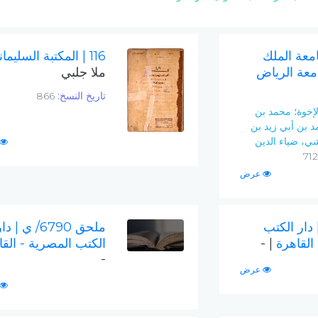
امعة الملك
116
| المكتبة السليما
معة الرياض
ملا جلبي
تاريخ النسخ:
866
لإخوة؛ محمد بن
 بن أبي زيد بن
شي، ضياء الدين
عرض
 دار الكتب
ملحق 6790/ ي
| دار
 القاهرة
| -
الكتب المصرية - الق
-
عرض