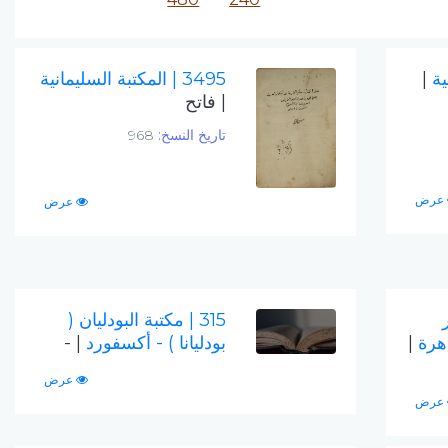
نية
|
3495
| المكتبة السليمانية
| فاتح
تاريخ النسخ:
968
عرض
عرض
315
| مكتبة البودليان (
اهرة
|
بودليانا ) - أكسفورد
| -
عرض
عرض