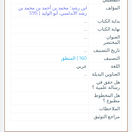
المؤلف
ابن رشد؛ محمد بن أحمد بن محمد بن
رشد الأندلسي، أبو الوليد | 595
بداية الكتاب
...
نهاية الكتاب
...
العنوان
...
المختصر
تاريخ التصنيف
...
التصنيف
160 | المنطق
اللغة
عربي
العناوين البديلة
...
هل حقق في
رسالة علمية ؟
هل المخطوط
مطبوع ؟
الملاحظات
مراجع التوثيق