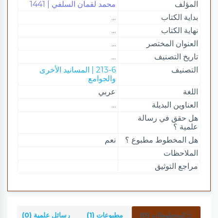
المؤلف
محمد لقمان السلفي | 1441
بداية الكتاب
...
نهاية الكتاب
...
العنوان المختصر
...
تاريخ التصنيف
...
التصنيف
213-6 | المسانيد الأخرى
والجوامع
اللغة
عربي
العناوين البديلة
...
هل حقق في رسالة
علمية ؟
هل المخطوط مطبوع ؟
نعم
الملاحظات
مراجع التوثيق
المخطوطات (0)
مطبوعات (1)
رسائل علمية (0)
شر