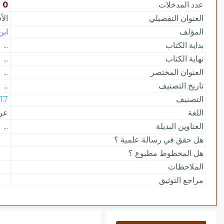
عدد المدخلات
0
العنوان التفصيلي
الأ
المؤلف
ابن
بداية الكتاب
...
نهاية الكتاب
...
العنوان المختصر
...
تاريخ التصنيف
...
التصنيف
217 | فق
اللغة
عر
العناوين البديلة
...
هل حقق في رسالة علمية ؟
هل المخطوط مطبوع ؟
الملاحظات
مراجع التوثيق