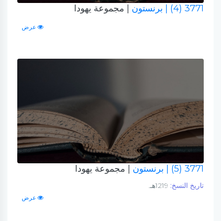
3771 (4)
| برنستون
| مجموعة يهودا
عرض
3771 (5)
| برنستون
| مجموعة يهودا
تاريخ النسخ:
1219هـ.
عرض