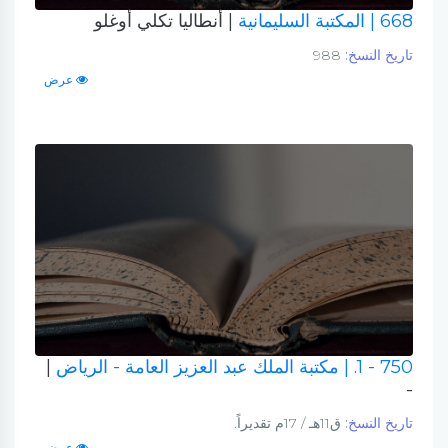
668
| المكتبة السليمانية
| أنطاليا تكلي أوغلو
تاريخ النسخ:
988
عرض
750 - 1.
| مكتبة الملك عبد العزيز العامة - الرياض
|
-
تاريخ النسخ:
ق11هـ / 17م تقديراً.
عرض