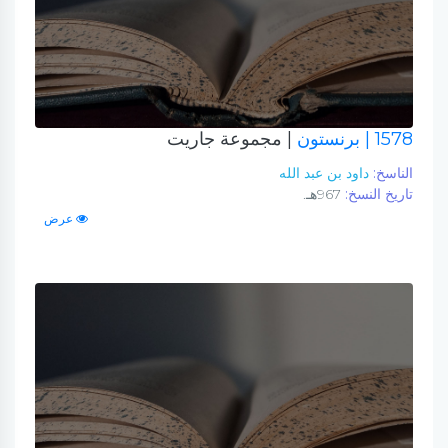
1578
| برنستون
| مجموعة جاريت
الناسخ:
داود بن عبد الله
تاريخ النسخ:
967هـ.
عرض