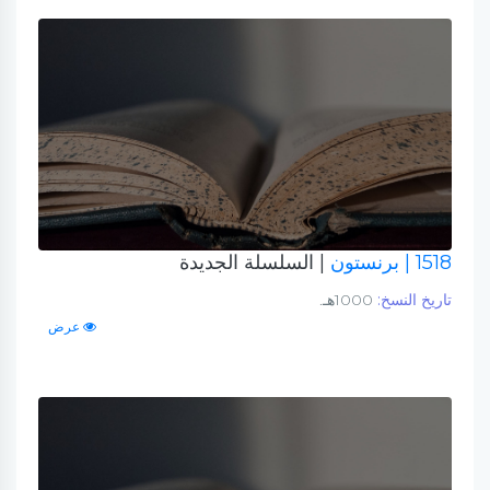
1518
| برنستون
| السلسلة الجديدة
تاريخ النسخ:
1000هـ.
عرض