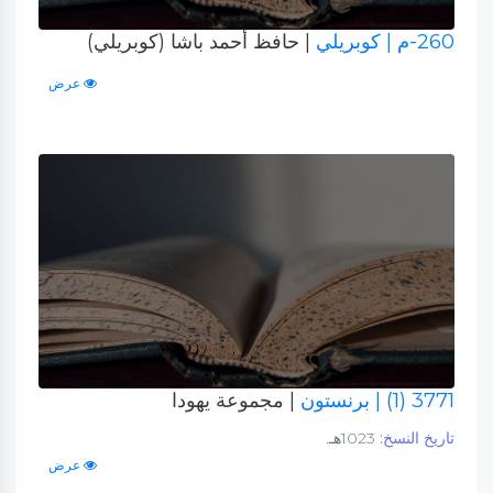
260-م
| كوبريلي
| حافظ أحمد باشا (كوبريلي)
عرض
3771 (1)
| برنستون
| مجموعة يهودا
تاريخ النسخ:
1023هـ.
عرض