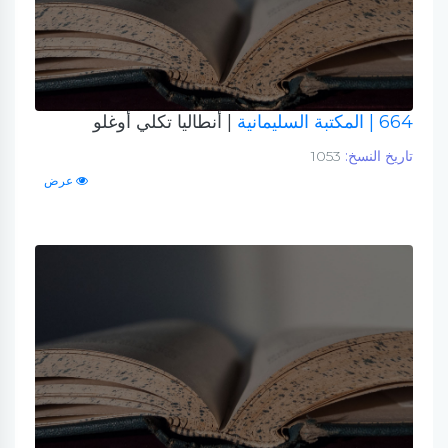
664
| المكتبة السليمانية
| أنطاليا تكلي أوغلو
تاريخ النسخ:
1053
عرض