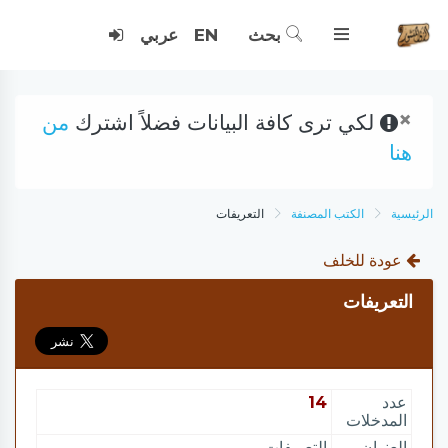
بحث
EN
عربي
×
لكي ترى كافة البيانات فضلاً اشترك
من
هنا
الرئيسية
الكتب المصنفة
التعريفات
عودة للخلف
التعريفات
عدد
14
المدخلات
العنوان
التعريفات