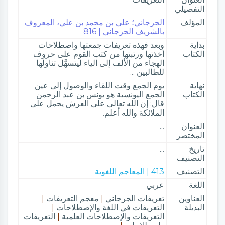
التفصيلي
المؤلف
الجرجاني؛ علي بن محمد بن علي، المعروف
بالشريف الجرجاني | 816
بداية
وبعد فهذه تعريفات جمعتها واصطلاحات
الكتاب
أخذتها ورتبتها من كتب القوم على حروف
الهجاء من الألف إلى الياء ليتسهَّل تناولها
للطالبين ...
نهاية
يوم الجمع وقت اللقاء والوصول إلى عين
الكتاب
الجمع اليونسية هو يونس بن عبد الرحمن
قال: إن الله تعالى على العرش يحمل على
الملائكة والله أعلم.
العنوان
...
المختصر
تاريخ
...
التصنيف
التصنيف
413 | المعاجم اللغوية
اللغة
عربي
العناوين
تعريفات الجرجاني
|
معجم التعريفات
|
البديلة
التعريفات في اللغة والإصطلاحات
|
التعريفات والإصطلاحات العلمية
|
التعريفات