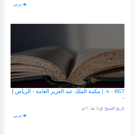
عرض
867 - 4.
| مكتبة الملك عبد العزيز العامة - الرياض
|
-
تاريخ النسخ:
ق12 هـ/ 17م
عرض