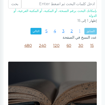
بحث
بإمكانك البحث برقم النسخة، أو المكتبة، أو المكتبة الفرعية، أو
الدولة
إظهار
1
إلى
15
5
4
3
2
1
السابق
التالي
عدد النسخ في الصفحة
480
240
120
60
30
15