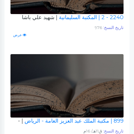
2240 - 2
| المكتبة السليمانية
| شهيد علي باشا
تاريخ النسخ:
976
عرض
899
| مكتبة الملك عبد العزيز العامة - الرياض
| -
تاريخ النسخ:
ق11هـ/ 16م