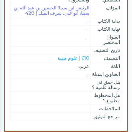
المؤلف
الرئيس ابن سينا؛ الحسين بن عبد الله بن
سينا، أبو علي، شرف الملك | 428
بداية الكتاب
...
نهاية الكتاب
...
العنوان
...
المختصر
تاريخ التصنيف
...
التصنيف
610 | علوم طبية
اللغة
عربي
العناوين البديلة
...
هل حقق في
رسالة علمية ؟
هل المخطوط
مطبوع ؟
الملاحظات
مراجع التوثيق