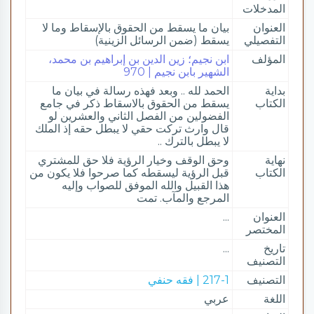
المدخلات
العنوان
بيان ما يسقط من الحقوق بالإسقاط وما لا
التفصيلي
يسقط (ضمن الرسائل الزينية)
المؤلف
ابن نجيم؛ زين الدين بن إبراهيم بن محمد،
الشهير بابن نجيم | 970
بداية
الحمد لله .. وبعد فهذه رسالة في بيان ما
الكتاب
يسقط من الحقوق بالاسقاط ذكر في جامع
الفضولين من الفصل الثاني والعشرين لو
قال وارث تركت حقي لا يبطل حقه إذ الملك
لا يبطل بالترك ..
نهاية
وحق الوقف وخيار الرؤية فلا حق للمشتري
الكتاب
قبل الرؤية ليسقطه كما صرحوا فلا يكون من
هذا القبيل والله الموفق للصواب وإليه
المرجع والمآب. تمت
العنوان
...
المختصر
تاريخ
...
التصنيف
التصنيف
217-1 | فقه حنفي
اللغة
عربي