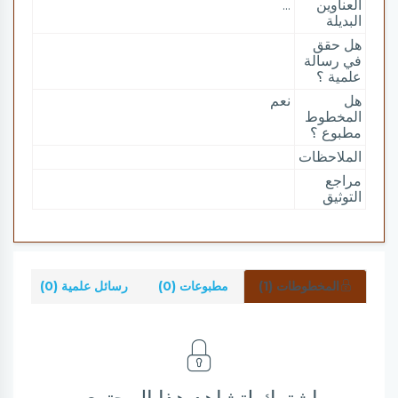
العناوين
...
البديلة
هل حقق
في رسالة
علمية ؟
هل
نعم
المخطوط
مطبوع ؟
الملاحظات
مراجع
التوثيق
المخطوطات (1)
مطبوعات (0)
رسائل علمية (0)
شر