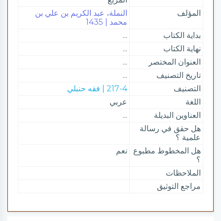
المؤلف
النملة، عبد الكريم بن علي بن
محمد | 1435
بداية الكتاب
...
نهاية الكتاب
...
العنوان المختصر
...
تاريخ التصنيف
...
التصنيف
217-4 | فقه حنبلي
اللغة
عربي
العناوين البديلة
...
هل حقق في رسالة
علمية ؟
هل المخطوط مطبوع
نعم
؟
الملاحظات
مراجع التوثيق