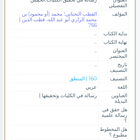
التفصيلي
المؤلف
القطب التحتاني؛ محمد (أو محمود) بن
محمد الرازي أبو عبد الله، قطب الدين |
766
بداية الكتاب
...
نهاية الكتاب
...
العنوان
...
المختصر
تاريخ
...
التصنيف
التصنيف
160 | المنطق
اللغة
عربي
العناوين
رسالة في الكليات وتحقيقها
|
البديلة
هل حقق في
رسالة علمية
؟
هل المخطوط
مطبوع ؟