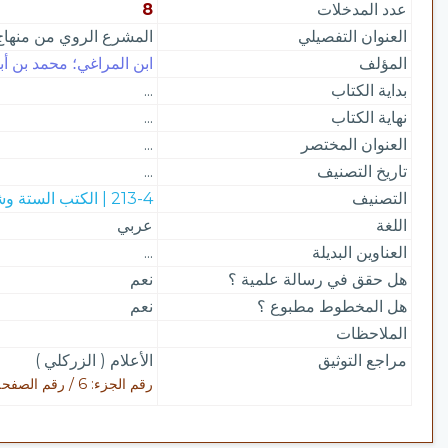
عدد المدخلات
8
العنوان التفصيلي
المشرع الروي من منهاج
المؤلف
ابن المراغي؛ محمد بن أب
بداية الكتاب
...
نهاية الكتاب
...
العنوان المختصر
...
تاريخ التصنيف
...
التصنيف
213-4 | الكتب الستة وشروحها
اللغة
عربي
العناوين البديلة
...
هل حقق في رسالة علمية ؟
نعم
هل المخطوط مطبوع ؟
نعم
الملاحظات
مراجع التوثيق
الأعلام ( الزركلي )
رقم الجزء: 6 / رقم الصفحة: 58