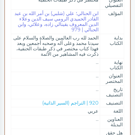
التفصيلي
المؤلف
ابن الحنالي؛ علي (شلبي) بن أمر الله بن عبد
القادر الحميدي الرومي سيف الدين وعلاء
الدين المعروف بقينالي زاده، وعلائي، وابن
الحنالي | 979
بداية
الحمد لله رب العالمين والصلاة والسلام على
الكتاب
سيدنا محمد وعلى آله وصحبه أجمعين وبعد
فهذا كتاب مختصر في ذكر طبقات الحنفية،
ذكرت فيه المشاهير من الأئمة
نهاية
...
الكتاب
العنوان
...
المختصر
تاريخ
...
التصنيف
التصنيف
920 | التراجم (السير الذاتية)
اللغة
عربي
العناوين
...
البديلة
هل حقق