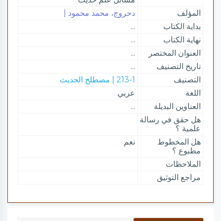
المؤلف
دحروج، محمد محمود |
بداية الكتاب
...
نهاية الكتاب
...
العنوان المختصر
...
تاريخ التصنيف
...
التصنيف
213-1 | مصطلح الحديث
اللغة
عربي
العناوين البديلة
...
هل حقق في رسالة
علمية ؟
هل المخطوط
نعم
مطبوع ؟
الملاحظات
مراجع التوثيق