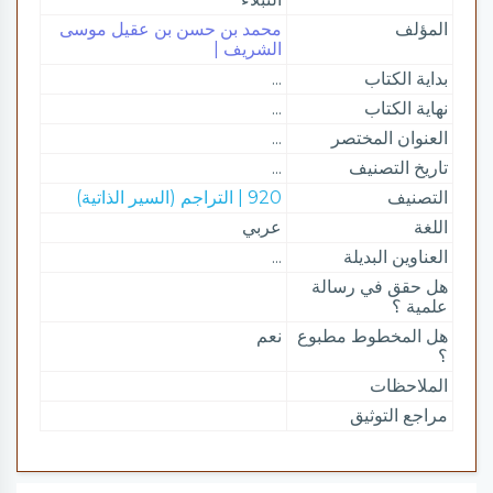
المؤلف
محمد بن حسن بن عقيل موسى
الشريف |
بداية الكتاب
...
نهاية الكتاب
...
العنوان المختصر
...
تاريخ التصنيف
...
التصنيف
920 | التراجم (السير الذاتية)
اللغة
عربي
العناوين البديلة
...
هل حقق في رسالة
علمية ؟
هل المخطوط مطبوع
نعم
؟
الملاحظات
مراجع التوثيق