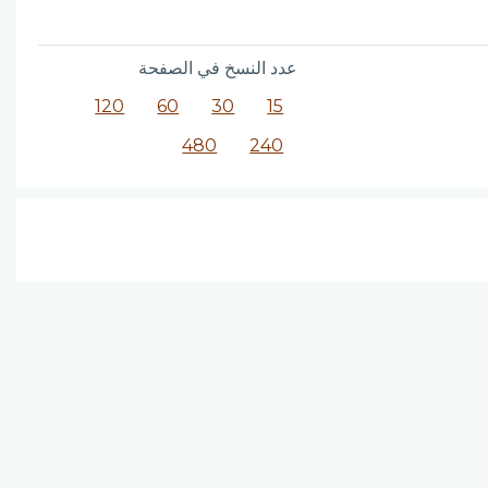
عدد النسخ في الصفحة
120
60
30
15
480
240