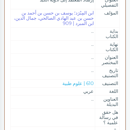
التفصيلي
المؤلف
ابن المِبْرَد؛ يوسف بن حسن بن أحمد بن
حسن بن عبد الهادي الصالحي، جمال الدين،
ابن المبرد | 909
بداية
...
الكتاب
نهاية
...
الكتاب
العنوان
...
المختصر
تاريخ
...
التصنيف
التصنيف
610 | علوم طبية
اللغة
عربي
العناوين
...
البديلة
هل حقق
في رسالة
علمية ؟