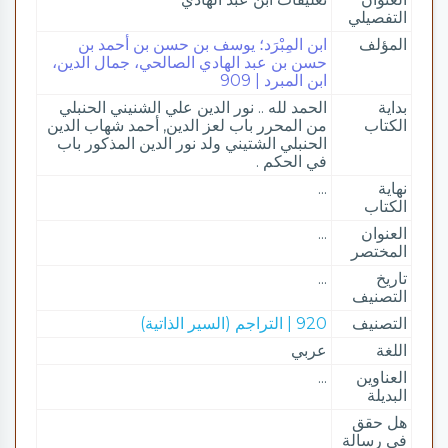
التفصيلي
المؤلف
ابن المِبْرَد؛ يوسف بن حسن بن أحمد بن
حسن بن عبد الهادي الصالحي، جمال الدين،
ابن المبرد | 909
بداية
الحمد لله .. نور الدين علي الشنيني الحنبلي
الكتاب
من المحرر باب لعز الدين, أحمد شهاب الدين
الحنبلي الشتيني ولد نور الدين المذكور باب
في الحكم .
نهاية
...
الكتاب
العنوان
...
المختصر
تاريخ
...
التصنيف
التصنيف
920 | التراجم (السير الذاتية)
اللغة
عربي
العناوين
...
البديلة
هل حقق
في رسالة