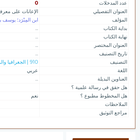
عدد المدخلات
0
العنوان التفصيلي
الإعانات على معرفة
المؤلف
ابن المِبْرَد؛ يوسف
بداية الكتاب
...
نهاية الكتاب
...
العنوان المختصر
...
تاريخ التصنيف
...
التصنيف
910 | الجغرافيا والرحلات
اللغة
عربي
العناوين البديلة
...
هل حقق في رسالة علمية ؟
هل المخطوط مطبوع ؟
نعم
الملاحظات
مراجع التوثيق