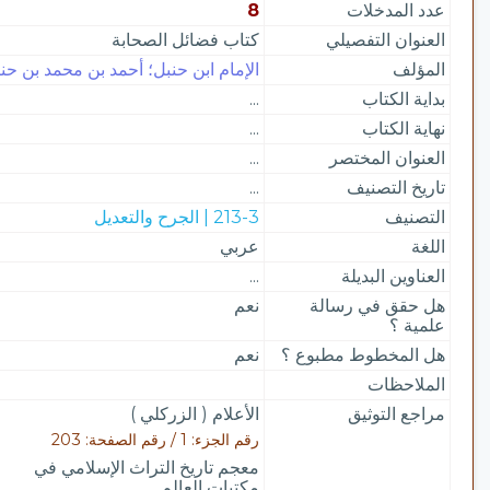
عدد المدخلات
8
العنوان التفصيلي
كتاب فضائل الصحابة
المؤلف
الإمام ابن حنبل؛ أحمد بن محمد بن حنبل، 
بداية الكتاب
...
نهاية الكتاب
...
العنوان المختصر
...
تاريخ التصنيف
...
التصنيف
213-3 | الجرح والتعديل
اللغة
عربي
العناوين البديلة
...
هل حقق في رسالة
نعم
علمية ؟
هل المخطوط مطبوع ؟
نعم
الملاحظات
مراجع التوثيق
الأعلام ( الزركلي )
رقم الجزء: 1 / رقم الصفحة: 203
معجم تاريخ التراث الإسلامي في
مكتبات العالم ..