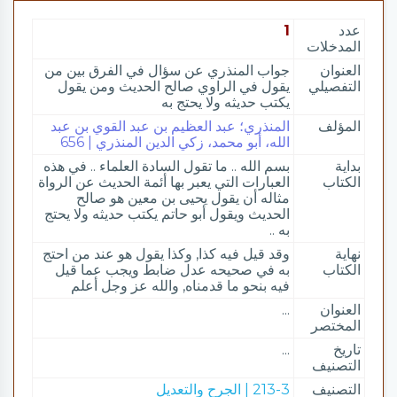
عدد
1
المدخلات
العنوان
جواب المنذري عن سؤال في الفرق بين من
التفصيلي
يقول في الراوي صالح الحديث ومن يقول
يكتب حديثه ولا يحتج به
المؤلف
المنذري؛ عبد العظيم بن عبد القوي بن عبد
الله، أبو محمد، زكي الدين المنذري | 656
بداية
بسم الله .. ما تقول السادة العلماء .. في هذه
الكتاب
العبارات التي يعبر بها أئمة الحديث عن الرواة
مثاله أن يقول يحيى بن معين هو صالح
الحديث ويقول أبو حاتم يكتب حديثه ولا يحتج
به ..
نهاية
وقد قيل فيه كذا, وكذا يقول هو عند من احتج
الكتاب
به في صحيحه عدل ضابط ويجب عما قيل
فيه بنحو ما قدمناه, والله عز وجل أعلم
العنوان
...
المختصر
تاريخ
...
التصنيف
التصنيف
213-3 | الجرح والتعديل