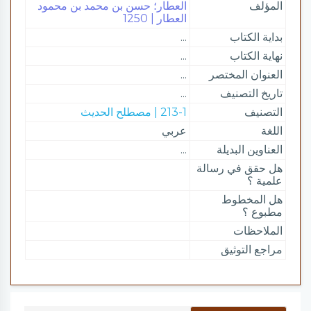
المؤلف
العطار؛ حسن بن محمد بن محمود
العطار | 1250
بداية الكتاب
...
نهاية الكتاب
...
العنوان المختصر
...
تاريخ التصنيف
...
التصنيف
213-1 | مصطلح الحديث
اللغة
عربي
العناوين البديلة
...
هل حقق في رسالة
علمية ؟
هل المخطوط
مطبوع ؟
الملاحظات
مراجع التوثيق