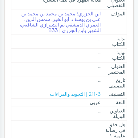
التفصيلي
المؤلف
ابن الجزري؛ محمد بن محمد بن محمد بن
علي بن يوسف، أبو الخير، شمس الدين،
العمري الدمشقي ثم الشيرازي الشافعي،
الشهير بابن الجزري | 833
بداية
...
الكتاب
نهاية
...
الكتاب
العنوان
...
المختصر
تاريخ
...
التصنيف
التصنيف
211-8 | التجويد والقراءات
اللغة
عربي
العناوين
...
البديلة
هل حقق
في رسالة
علمية ؟