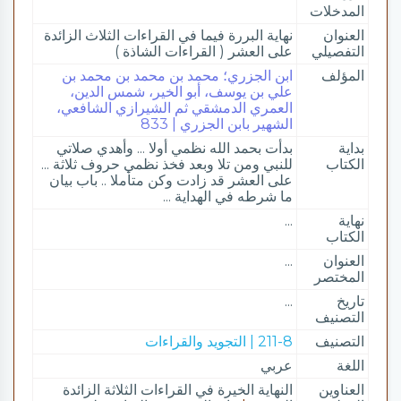
المدخلات
العنوان
نهاية البررة فيما في القراءات الثلاث الزائدة
التفصيلي
على العشر ( القراءات الشاذة )
المؤلف
ابن الجزري؛ محمد بن محمد بن محمد بن
علي بن يوسف، أبو الخير، شمس الدين،
العمري الدمشقي ثم الشيرازي الشافعي،
الشهير بابن الجزري | 833
بداية
بدأت بحمد الله نظمي أولا ... وأهدي صلاتي
الكتاب
للنبي ومن تلا وبعد فخذ نظمي حروف ثلاثة ...
على العشر قد زادت وكن متأملا .. باب بيان
ما شرطه في الهداية ...
نهاية
...
الكتاب
العنوان
...
المختصر
تاريخ
...
التصنيف
التصنيف
211-8 | التجويد والقراءات
اللغة
عربي
العناوين
النهاية الخيرة في القراءات الثلاثة الزائدة