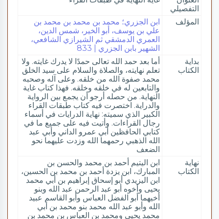
التفصيلي
المؤلف
ابن الجزري؛ محمد بن محمد بن محمد بن
علي بن يوسف، أبو الخير، شمس الدين،
العمري الدمشقي ثم الشيرازي الشافعي،
الشهير بابن الجزري | 833
بداية
أما بعد حمد الله تعالى حمدًا لا يدرك غايته. ولا
الكتاب
تعلم نهايته، والصلاة والسلام على سيد الخلق
محمد صفوة الله من خلقه. وعلى آله وصحبه
والتابعين له في خلقه وخلقه. فهذا كتاب غاية
النهاية. من حصله أرجو أن يجمع بين الرواية
والدراية. اختصرت فيه كتاب طبقات القراء
الكبير الذي سميته: نهاية الدرايات في أسماء
رجال القراءات. وأتيت فيه على جميع ما في
كتابي الحافظين أبي عمرو الداني وأبي عبد
الله الذهبي رحمهما الله وزدت عليهما نحو
الضعف
نهاية
ابن اليتيم أحمد بن محمد والحسن بن
الكتاب
المبارك، ابن يزدة أحمد بن محمد بن الحسين،
ابن اليزيدي أبو إسحاق إبراهيم بن أبي محمد
يحيى وأخوه أبو عبد الرحمن عبد الله وبنو
أخيهما أبو الفضل العباس وأبو القاسم عبيد
الله وأبو عبد الله محمد بنو محمد بن أبي
محمد يحيى ومحمد بن العباس بن محمد بن