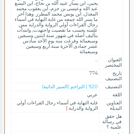
يحيى، ابن يسار عبيد الله بن نجاح، ابن اليسع
عبد الله وعيسى بن حزم، ابن يعقوب محمد
المعدل، ابن يونس محمد المطرز. وهذا آخر
ما يسر الله جمعه من غاية النهاية في أسماء
رجال القراءات أولي الرواية والدراية ممن
علمته بحسب ما تقصيت واجتهدت, وابتدأت
بتأليف أصله في شهور سنة اثنتين وسبعين
وسبعمائة وفرغت منه يوم الأحد سادس
عشر جمادى الآخرة سنة أربع وسبعين
وسبعمائة
العنوان
...
المختصر
تاريخ
774
التصنيف
التصنيف
920 | التراجم (السير الذاتية)
اللغة
عربي
العناوين
غاية النهاية في أسماء رجال القراءات أولي
البديلة
الرواية والدراية
|
هل حقق
في رسالة
علمية ؟