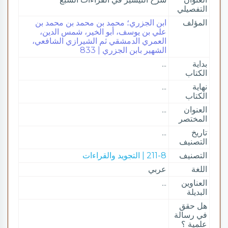
التفصيلي
المؤلف
ابن الجزري؛ محمد بن محمد بن محمد بن
علي بن يوسف، أبو الخير، شمس الدين،
العمري الدمشقي ثم الشيرازي الشافعي،
الشهير بابن الجزري | 833
بداية
...
الكتاب
نهاية
...
الكتاب
العنوان
...
المختصر
تاريخ
...
التصنيف
التصنيف
211-8 | التجويد والقراءات
اللغة
عربي
العناوين
...
البديلة
هل حقق
في رسالة
علمية ؟